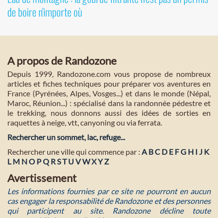
de boire n'importe où
A propos de Randozone
Depuis 1999, Randozone.com vous propose de nombreux
articles et fiches techniques pour préparer vos aventures en
France (Pyrénées, Alpes, Vosges...) et dans le monde (Népal,
Maroc, Réunion...) : spécialisé dans la randonnée pédestre et
le trekking, nous donnons aussi des idées de sorties en
raquettes à neige, vtt, canyoning ou via ferrata.
Rechercher un sommet, lac, refuge...
Rechercher une ville qui commence par :
A
B
C
D
E
F
G
H
I
J
K
L
M
N
O
P
Q
R
S
T
U
V
W
X
Y
Z
Avertissement
Les informations fournies par ce site ne pourront en aucun
cas engager la responsabilité de Randozone et des personnes
qui participent au site. Randozone décline toute