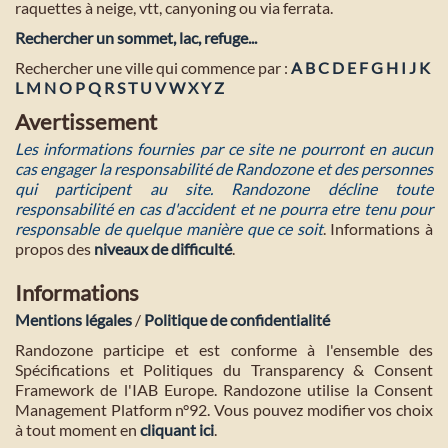
raquettes à neige, vtt, canyoning ou via ferrata.
Rechercher un sommet, lac, refuge...
Rechercher une ville qui commence par :
A
B
C
D
E
F
G
H
I
J
K
L
M
N
O
P
Q
R
S
T
U
V
W
X
Y
Z
Avertissement
Les informations fournies par ce site ne pourront en aucun
cas engager la responsabilité de Randozone et des personnes
qui participent au site. Randozone décline toute
responsabilité en cas d'accident et ne pourra etre tenu pour
responsable de quelque manière que ce soit
. Informations à
propos des
niveaux de difficulté
.
Informations
Mentions légales
/
Politique de confidentialité
Randozone participe et est conforme à l'ensemble des
Spécifications et Politiques du Transparency & Consent
Framework de l'IAB Europe. Randozone utilise la Consent
Management Platform n°92. Vous pouvez modifier vos choix
à tout moment en
cliquant ici
.