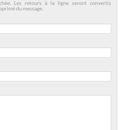
chée. Les retours à la ligne seront convertis
pprimé du message.