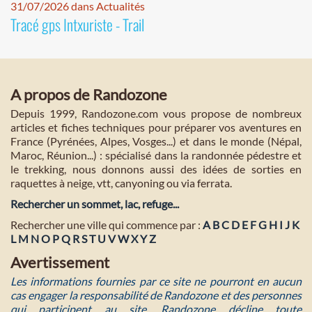
31/07/2026 dans Actualités
Tracé gps Intxuriste - Trail
A propos de Randozone
Depuis 1999, Randozone.com vous propose de nombreux
articles et fiches techniques pour préparer vos aventures en
France (Pyrénées, Alpes, Vosges...) et dans le monde (Népal,
Maroc, Réunion...) : spécialisé dans la randonnée pédestre et
le trekking, nous donnons aussi des idées de sorties en
raquettes à neige, vtt, canyoning ou via ferrata.
Rechercher un sommet, lac, refuge...
Rechercher une ville qui commence par :
A
B
C
D
E
F
G
H
I
J
K
L
M
N
O
P
Q
R
S
T
U
V
W
X
Y
Z
Avertissement
Les informations fournies par ce site ne pourront en aucun
cas engager la responsabilité de Randozone et des personnes
qui participent au site. Randozone décline toute