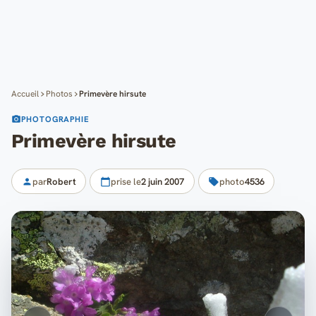
Cartes
Blog
Mon compte
Accueil
Photos
Primevère hirsute
PHOTOGRAPHIE
Primevère hirsute
par
Robert
prise le
2 juin 2007
photo
4536