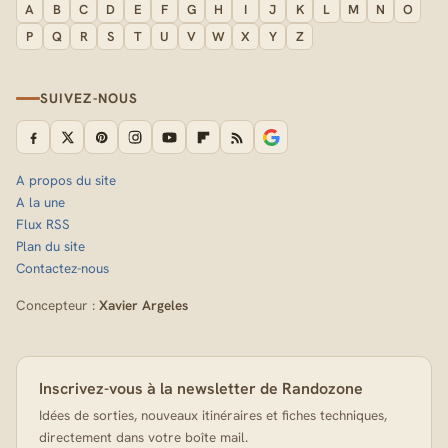
A
B
C
D
E
F
G
H
I
J
K
L
M
N
O
P
Q
R
S
T
U
V
W
X
Y
Z
SUIVEZ-NOUS
A propos du site
A la une
Flux RSS
Plan du site
Contactez-nous
Concepteur :
Xavier Argeles
Inscrivez-vous à la newsletter de Randozone
Idées de sorties, nouveaux itinéraires et fiches techniques,
directement dans votre boîte mail.