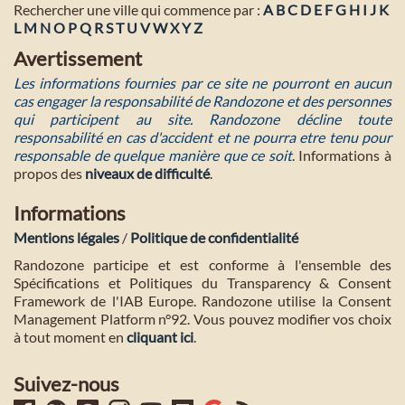
Rechercher une ville qui commence par :
A
B
C
D
E
F
G
H
I
J
K
L
M
N
O
P
Q
R
S
T
U
V
W
X
Y
Z
Avertissement
Les informations fournies par ce site ne pourront en aucun
cas engager la responsabilité de Randozone et des personnes
qui participent au site. Randozone décline toute
responsabilité en cas d'accident et ne pourra etre tenu pour
responsable de quelque manière que ce soit
. Informations à
propos des
niveaux de difficulté
.
Informations
Mentions légales
/
Politique de confidentialité
Randozone participe et est conforme à l'ensemble des
Spécifications et Politiques du Transparency & Consent
Framework de l'IAB Europe. Randozone utilise la Consent
Management Platform n°92. Vous pouvez modifier vos choix
à tout moment en
cliquant ici
.
Suivez-nous