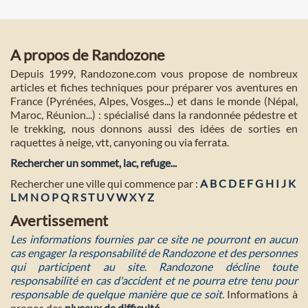
A propos de Randozone
Depuis 1999, Randozone.com vous propose de nombreux
articles et fiches techniques pour préparer vos aventures en
France (Pyrénées, Alpes, Vosges...) et dans le monde (Népal,
Maroc, Réunion...) : spécialisé dans la randonnée pédestre et
le trekking, nous donnons aussi des idées de sorties en
raquettes à neige, vtt, canyoning ou via ferrata.
Rechercher un sommet, lac, refuge...
Rechercher une ville qui commence par :
A
B
C
D
E
F
G
H
I
J
K
L
M
N
O
P
Q
R
S
T
U
V
W
X
Y
Z
Avertissement
Les informations fournies par ce site ne pourront en aucun
cas engager la responsabilité de Randozone et des personnes
qui participent au site. Randozone décline toute
responsabilité en cas d'accident et ne pourra etre tenu pour
responsable de quelque manière que ce soit
. Informations à
propos des
niveaux de difficulté
.