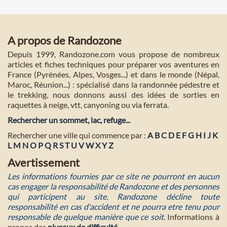
A propos de Randozone
Depuis 1999, Randozone.com vous propose de nombreux
articles et fiches techniques pour préparer vos aventures en
France (Pyrénées, Alpes, Vosges...) et dans le monde (Népal,
Maroc, Réunion...) : spécialisé dans la randonnée pédestre et
le trekking, nous donnons aussi des idées de sorties en
raquettes à neige, vtt, canyoning ou via ferrata.
Rechercher un sommet, lac, refuge...
Rechercher une ville qui commence par :
A
B
C
D
E
F
G
H
I
J
K
L
M
N
O
P
Q
R
S
T
U
V
W
X
Y
Z
Avertissement
Les informations fournies par ce site ne pourront en aucun
cas engager la responsabilité de Randozone et des personnes
qui participent au site. Randozone décline toute
responsabilité en cas d'accident et ne pourra etre tenu pour
responsable de quelque manière que ce soit
. Informations à
propos des
niveaux de difficulté
.