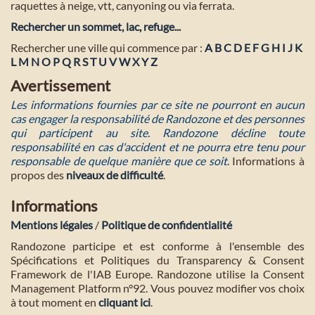
raquettes à neige, vtt, canyoning ou via ferrata.
Rechercher un sommet, lac, refuge...
Rechercher une ville qui commence par :
A
B
C
D
E
F
G
H
I
J
K
L
M
N
O
P
Q
R
S
T
U
V
W
X
Y
Z
Avertissement
Les informations fournies par ce site ne pourront en aucun
cas engager la responsabilité de Randozone et des personnes
qui participent au site. Randozone décline toute
responsabilité en cas d'accident et ne pourra etre tenu pour
responsable de quelque manière que ce soit
. Informations à
propos des
niveaux de difficulté
.
Informations
Mentions légales
/
Politique de confidentialité
Randozone participe et est conforme à l'ensemble des
Spécifications et Politiques du Transparency & Consent
Framework de l'IAB Europe. Randozone utilise la Consent
Management Platform n°92. Vous pouvez modifier vos choix
à tout moment en
cliquant ici
.