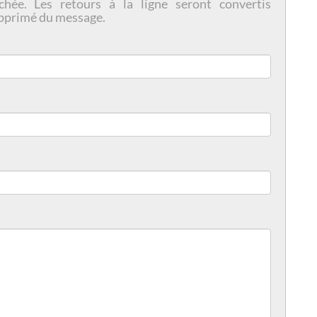
chée. Les retours à la ligne seront convertis
pprimé du message.