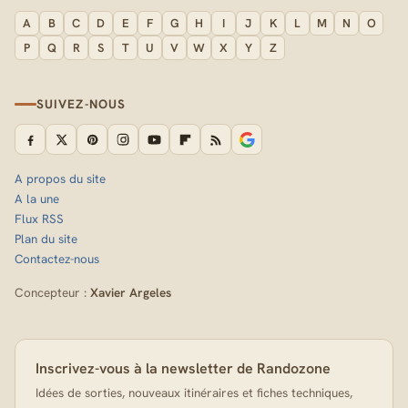
A
B
C
D
E
F
G
H
I
J
K
L
M
N
O
P
Q
R
S
T
U
V
W
X
Y
Z
SUIVEZ-NOUS
A propos du site
A la une
Flux RSS
Plan du site
Contactez-nous
Concepteur :
Xavier Argeles
Inscrivez-vous à la newsletter de Randozone
Idées de sorties, nouveaux itinéraires et fiches techniques,