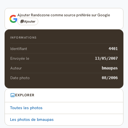
Ajouter Randozone comme source préférée sur Google
Ajouter
INFORMATIONS
Identifiant
4401
Envoyée le
13/05/2007
Auteur
bmaupas
Date photo
08/2006
EXPLORER
Toutes les photos
Les photos de bmaupas