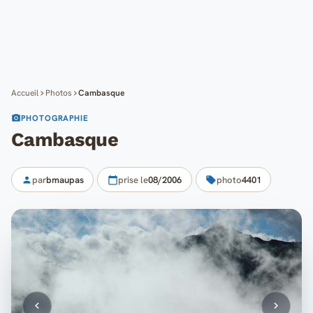
Cartes
Blog
Mon compte
Accueil
Photos
Cambasque
PHOTOGRAPHIE
Cambasque
par
bmaupas
prise le
08/2006
photo
4401