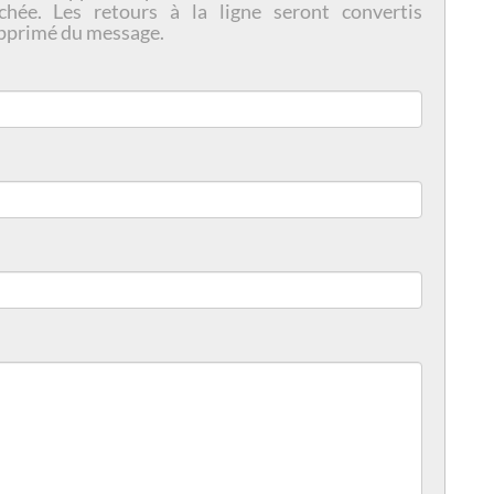
chée. Les retours à la ligne seront convertis
pprimé du message.