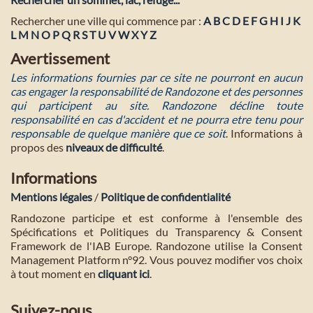
Rechercher une ville qui commence par :
A
B
C
D
E
F
G
H
I
J
K
L
M
N
O
P
Q
R
S
T
U
V
W
X
Y
Z
Avertissement
Les informations fournies par ce site ne pourront en aucun
cas engager la responsabilité de Randozone et des personnes
qui participent au site. Randozone décline toute
responsabilité en cas d'accident et ne pourra etre tenu pour
responsable de quelque manière que ce soit
. Informations à
propos des
niveaux de difficulté
.
Informations
Mentions légales
/
Politique de confidentialité
Randozone participe et est conforme à l'ensemble des
Spécifications et Politiques du Transparency & Consent
Framework de l'IAB Europe. Randozone utilise la Consent
Management Platform n°92. Vous pouvez modifier vos choix
à tout moment en
cliquant ici
.
Suivez-nous