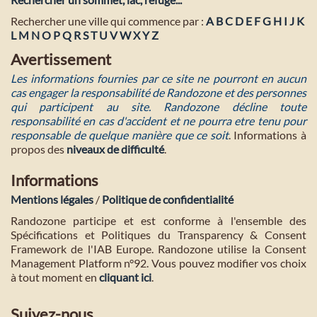
Rechercher une ville qui commence par :
A
B
C
D
E
F
G
H
I
J
K
L
M
N
O
P
Q
R
S
T
U
V
W
X
Y
Z
Avertissement
Les informations fournies par ce site ne pourront en aucun
cas engager la responsabilité de Randozone et des personnes
qui participent au site. Randozone décline toute
responsabilité en cas d'accident et ne pourra etre tenu pour
responsable de quelque manière que ce soit
. Informations à
propos des
niveaux de difficulté
.
Informations
Mentions légales
/
Politique de confidentialité
Randozone participe et est conforme à l'ensemble des
Spécifications et Politiques du Transparency & Consent
Framework de l'IAB Europe. Randozone utilise la Consent
Management Platform n°92. Vous pouvez modifier vos choix
à tout moment en
cliquant ici
.
Suivez-nous