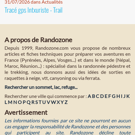
31/07/2026 dans Actualités
Tracé gps Intxuriste - Trail
A propos de Randozone
Depuis 1999, Randozone.com vous propose de nombreux
articles et fiches techniques pour préparer vos aventures en
France (Pyrénées, Alpes, Vosges...) et dans le monde (Népal,
Maroc, Réunion...) : spécialisé dans la randonnée pédestre et
le trekking, nous donnons aussi des idées de sorties en
raquettes à neige, vtt, canyoning ou via ferrata.
Rechercher un sommet, lac, refuge...
Rechercher une ville qui commence par :
A
B
C
D
E
F
G
H
I
J
K
L
M
N
O
P
Q
R
S
T
U
V
W
X
Y
Z
Avertissement
Les informations fournies par ce site ne pourront en aucun
cas engager la responsabilité de Randozone et des personnes
qui participent au site. Randozone décline toute