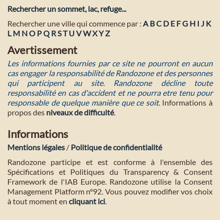
Rechercher un sommet, lac, refuge...
Rechercher une ville qui commence par :
A
B
C
D
E
F
G
H
I
J
K
L
M
N
O
P
Q
R
S
T
U
V
W
X
Y
Z
Avertissement
Les informations fournies par ce site ne pourront en aucun
cas engager la responsabilité de Randozone et des personnes
qui participent au site. Randozone décline toute
responsabilité en cas d'accident et ne pourra etre tenu pour
responsable de quelque manière que ce soit
. Informations à
propos des
niveaux de difficulté
.
Informations
Mentions légales
/
Politique de confidentialité
Randozone participe et est conforme à l'ensemble des
Spécifications et Politiques du Transparency & Consent
Framework de l'IAB Europe. Randozone utilise la Consent
Management Platform n°92. Vous pouvez modifier vos choix
à tout moment en
cliquant ici
.