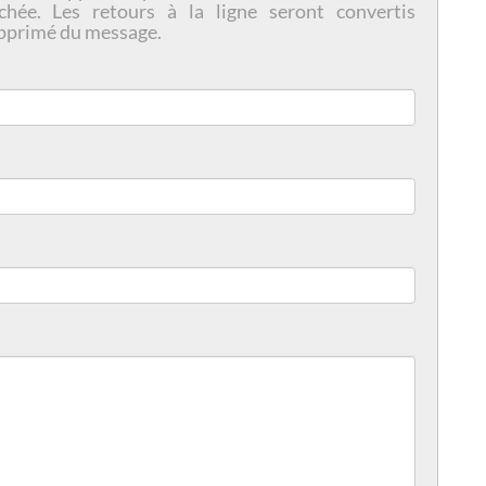
chée. Les retours à la ligne seront convertis
pprimé du message.