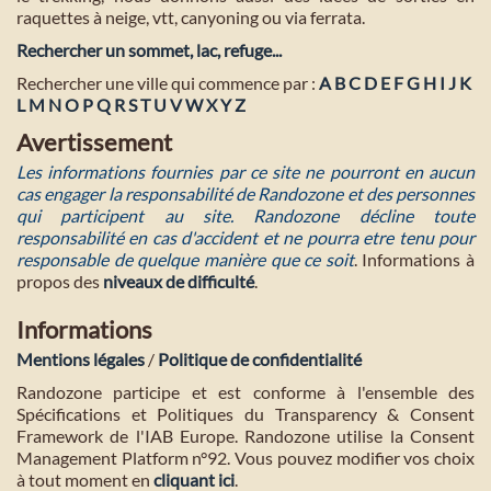
raquettes à neige, vtt, canyoning ou via ferrata.
Rechercher un sommet, lac, refuge...
Rechercher une ville qui commence par :
A
B
C
D
E
F
G
H
I
J
K
L
M
N
O
P
Q
R
S
T
U
V
W
X
Y
Z
Avertissement
Les informations fournies par ce site ne pourront en aucun
cas engager la responsabilité de Randozone et des personnes
qui participent au site. Randozone décline toute
responsabilité en cas d'accident et ne pourra etre tenu pour
responsable de quelque manière que ce soit
. Informations à
propos des
niveaux de difficulté
.
Informations
Mentions légales
/
Politique de confidentialité
Randozone participe et est conforme à l'ensemble des
Spécifications et Politiques du Transparency & Consent
Framework de l'IAB Europe. Randozone utilise la Consent
Management Platform n°92. Vous pouvez modifier vos choix
à tout moment en
cliquant ici
.