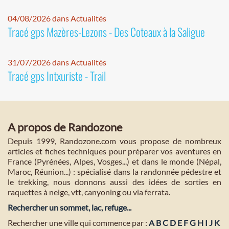
04/08/2026 dans Actualités
Tracé gps Mazères-Lezons - Des Coteaux à la Saligue
31/07/2026 dans Actualités
Tracé gps Intxuriste - Trail
A propos de Randozone
Depuis 1999, Randozone.com vous propose de nombreux
articles et fiches techniques pour préparer vos aventures en
France (Pyrénées, Alpes, Vosges...) et dans le monde (Népal,
Maroc, Réunion...) : spécialisé dans la randonnée pédestre et
le trekking, nous donnons aussi des idées de sorties en
raquettes à neige, vtt, canyoning ou via ferrata.
Rechercher un sommet, lac, refuge...
Rechercher une ville qui commence par :
A
B
C
D
E
F
G
H
I
J
K