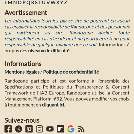
L
M
N
O
P
Q
R
S
T
U
V
W
X
Y
Z
Avertissement
Les informations fournies par ce site ne pourront en aucun
cas engager la responsabilité de Randozone et des personnes
qui participent au site. Randozone décline toute
responsabilité en cas d'accident et ne pourra etre tenu pour
responsable de quelque manière que ce soit
. Informations à
propos des
niveaux de difficulté
.
Informations
Mentions légales
/
Politique de confidentialité
Randozone participe et est conforme à l'ensemble des
Spécifications et Politiques du Transparency & Consent
Framework de l'IAB Europe. Randozone utilise la Consent
Management Platform n°92. Vous pouvez modifier vos choix
à tout moment en
cliquant ici
.
Suivez-nous