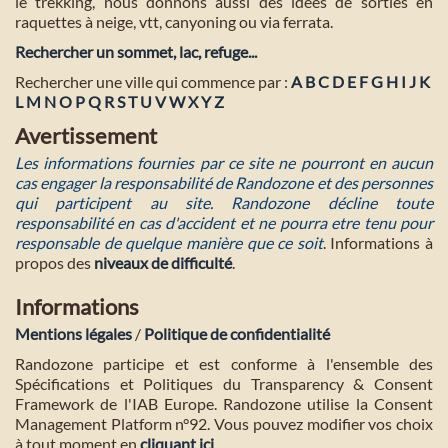
le trekking, nous donnons aussi des idées de sorties en
raquettes à neige, vtt, canyoning ou via ferrata.
Rechercher un sommet, lac, refuge...
Rechercher une ville qui commence par :
A
B
C
D
E
F
G
H
I
J
K
L
M
N
O
P
Q
R
S
T
U
V
W
X
Y
Z
Avertissement
Les informations fournies par ce site ne pourront en aucun
cas engager la responsabilité de Randozone et des personnes
qui participent au site. Randozone décline toute
responsabilité en cas d'accident et ne pourra etre tenu pour
responsable de quelque manière que ce soit
. Informations à
propos des
niveaux de difficulté
.
Informations
Mentions légales
/
Politique de confidentialité
Randozone participe et est conforme à l'ensemble des
Spécifications et Politiques du Transparency & Consent
Framework de l'IAB Europe. Randozone utilise la Consent
Management Platform n°92. Vous pouvez modifier vos choix
à tout moment en
cliquant ici
.