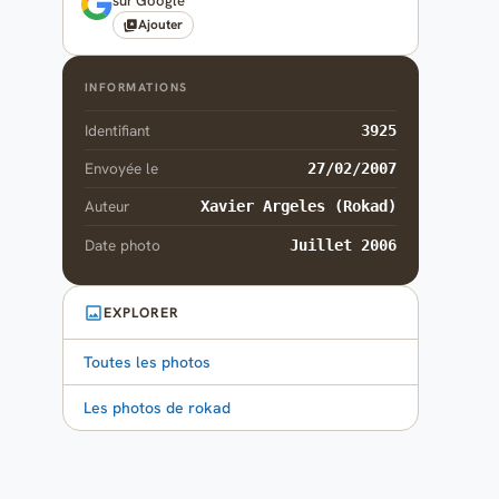
sur Google
Ajouter
INFORMATIONS
Identifiant
3925
Envoyée le
27/02/2007
Auteur
Xavier Argeles (Rokad)
Date photo
Juillet 2006
EXPLORER
Toutes les photos
Les photos de rokad