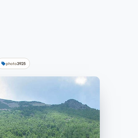
photo
3925