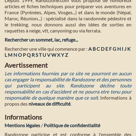
Depuis 1999, Randozone.com vous propose de nombreux
articles et fiches techniques pour préparer vos aventures en
France (Pyrénées, Alpes, Vosges...) et dans le monde (Népal,
Maroc, Réunion...) : spécialisé dans la randonnée pédestre et
le trekking, nous donnons aussi des idées de sorties en
raquettes à neige, vtt, canyoning ou via ferrata.
Rechercher un sommet, lac, refuge...
Rechercher une ville qui commence par :
A
B
C
D
E
F
G
H
I
J
K
L
M
N
O
P
Q
R
S
T
U
V
W
X
Y
Z
Avertissement
Les informations fournies par ce site ne pourront en aucun
cas engager la responsabilité de Randozone et des personnes
qui participent au site. Randozone décline toute
responsabilité en cas d'accident et ne pourra etre tenu pour
responsable de quelque manière que ce soit
. Informations à
propos des
niveaux de difficulté
.
Informations
Mentions légales
/
Politique de confidentialité
Randozone participe et est conforme à l'ensemble des