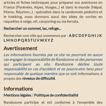
articles et fiches techniques pour préparer vos aventures en
France (Pyrénées, Alpes, Vosges...) et dans le monde (Népal,
Maroc, Réunion...) : spécialisé dans la randonnée pédestre et
le trekking, nous donnons aussi des idées de sorties en
raquettes à neige, vtt, canyoning ou via ferrata.
Rechercher un sommet, lac, refuge...
Rechercher une ville qui commence par :
A
B
C
D
E
F
G
H
I
J
K
L
M
N
O
P
Q
R
S
T
U
V
W
X
Y
Z
Avertissement
Les informations fournies par ce site ne pourront en aucun
cas engager la responsabilité de Randozone et des personnes
qui participent au site. Randozone décline toute
responsabilité en cas d'accident et ne pourra etre tenu pour
responsable de quelque manière que ce soit
. Informations à
propos des
niveaux de difficulté
.
Informations
Mentions légales
/
Politique de confidentialité
Randozone participe et est conforme à l'ensemble des