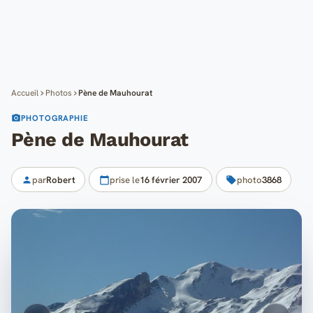
Cartes
Blog
Mon compte
Accueil
Photos
Pène de Mauhourat
PHOTOGRAPHIE
Pène de Mauhourat
par
Robert
prise le
16 février 2007
photo
3868