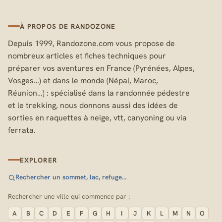
À PROPOS DE RANDOZONE
Depuis 1999, Randozone.com vous propose de
nombreux articles et fiches techniques pour
préparer vos aventures en France (Pyrénées, Alpes,
Vosges…) et dans le monde (Népal, Maroc,
Réunion…) : spécialisé dans la randonnée pédestre
et le trekking, nous donnons aussi des idées de
sorties en raquettes à neige, vtt, canyoning ou via
ferrata.
EXPLORER
Rechercher un sommet, lac, refuge…
Rechercher une ville qui commence par :
A
B
C
D
E
F
G
H
I
J
K
L
M
N
O