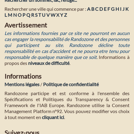
Rechercher une ville qui commence par :
A
B
C
D
E
F
G
H
I
J
K
L
M
N
O
P
Q
R
S
T
U
V
W
X
Y
Z
Avertissement
Les informations fournies par ce site ne pourront en aucun
cas engager la responsabilité de Randozone et des personnes
qui participent au site. Randozone décline toute
responsabilité en cas d'accident et ne pourra etre tenu pour
responsable de quelque manière que ce soit
. Informations à
propos des
niveaux de difficulté
.
Informations
Mentions légales
/
Politique de confidentialité
Randozone participe et est conforme à l'ensemble des
Spécifications et Politiques du Transparency & Consent
Framework de l'IAB Europe. Randozone utilise la Consent
Management Platform n°92. Vous pouvez modifier vos choix
à tout moment en
cliquant ici
.
Suivez-nous