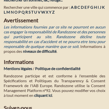
Rechercher une ville qui commence par :
A
B
C
D
E
F
G
H
I
J
K
L
M
N
O
P
Q
R
S
T
U
V
W
X
Y
Z
Avertissement
Les informations fournies par ce site ne pourront en aucun
cas engager la responsabilité de Randozone et des personnes
qui participent au site. Randozone décline toute
responsabilité en cas d'accident et ne pourra etre tenu pour
responsable de quelque manière que ce soit
. Informations à
propos des
niveaux de difficulté
.
Informations
Mentions légales
/
Politique de confidentialité
Randozone participe et est conforme à l'ensemble des
Spécifications et Politiques du Transparency & Consent
Framework de l'IAB Europe. Randozone utilise la Consent
Management Platform n°92. Vous pouvez modifier vos choix
à tout moment en
cliquant ici
.
Suivez-nous