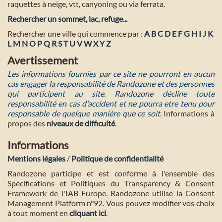
raquettes à neige, vtt, canyoning ou via ferrata.
Rechercher un sommet, lac, refuge...
Rechercher une ville qui commence par :
A
B
C
D
E
F
G
H
I
J
K
L
M
N
O
P
Q
R
S
T
U
V
W
X
Y
Z
Avertissement
Les informations fournies par ce site ne pourront en aucun
cas engager la responsabilité de Randozone et des personnes
qui participent au site. Randozone décline toute
responsabilité en cas d'accident et ne pourra etre tenu pour
responsable de quelque manière que ce soit
. Informations à
propos des
niveaux de difficulté
.
Informations
Mentions légales
/
Politique de confidentialité
Randozone participe et est conforme à l'ensemble des
Spécifications et Politiques du Transparency & Consent
Framework de l'IAB Europe. Randozone utilise la Consent
Management Platform n°92. Vous pouvez modifier vos choix
à tout moment en
cliquant ici
.