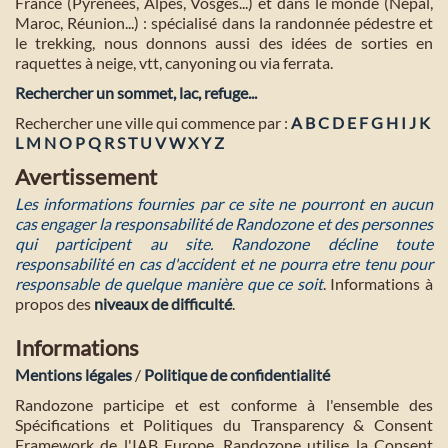
France (Pyrénées, Alpes, Vosges...) et dans le monde (Népal,
Maroc, Réunion...) : spécialisé dans la randonnée pédestre et
le trekking, nous donnons aussi des idées de sorties en
raquettes à neige, vtt, canyoning ou via ferrata.
Rechercher un sommet, lac, refuge...
Rechercher une ville qui commence par :
A
B
C
D
E
F
G
H
I
J
K
L
M
N
O
P
Q
R
S
T
U
V
W
X
Y
Z
Avertissement
Les informations fournies par ce site ne pourront en aucun
cas engager la responsabilité de Randozone et des personnes
qui participent au site. Randozone décline toute
responsabilité en cas d'accident et ne pourra etre tenu pour
responsable de quelque manière que ce soit
. Informations à
propos des
niveaux de difficulté
.
Informations
Mentions légales
/
Politique de confidentialité
Randozone participe et est conforme à l'ensemble des
Spécifications et Politiques du Transparency & Consent
Framework de l'IAB Europe. Randozone utilise la Consent