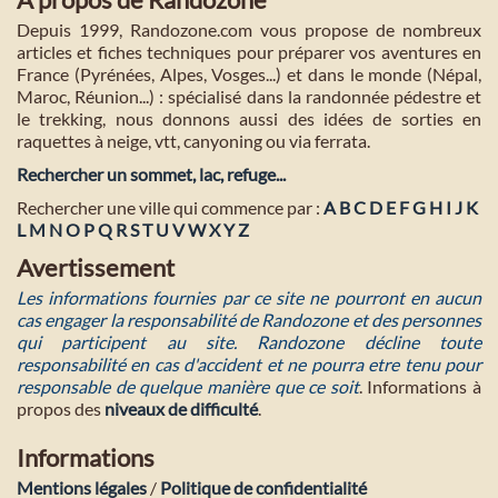
Depuis 1999, Randozone.com vous propose de nombreux
articles et fiches techniques pour préparer vos aventures en
France (Pyrénées, Alpes, Vosges...) et dans le monde (Népal,
Maroc, Réunion...) : spécialisé dans la randonnée pédestre et
le trekking, nous donnons aussi des idées de sorties en
raquettes à neige, vtt, canyoning ou via ferrata.
Rechercher un sommet, lac, refuge...
Rechercher une ville qui commence par :
A
B
C
D
E
F
G
H
I
J
K
L
M
N
O
P
Q
R
S
T
U
V
W
X
Y
Z
Avertissement
Les informations fournies par ce site ne pourront en aucun
cas engager la responsabilité de Randozone et des personnes
qui participent au site. Randozone décline toute
responsabilité en cas d'accident et ne pourra etre tenu pour
responsable de quelque manière que ce soit
. Informations à
propos des
niveaux de difficulté
.
Informations
Mentions légales
/
Politique de confidentialité