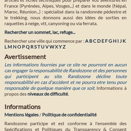
France (Pyrénées, Alpes, Vosges...) et dans le monde (Népal,
Maroc, Réunion...) : spécialisé dans la randonnée pédestre et
le trekking, nous donnons aussi des idées de sorties en
raquettes à neige, vtt, canyoning ou via ferrata.
Rechercher un sommet, lac, refuge...
Rechercher une ville qui commence par :
A
B
C
D
E
F
G
H
I
J
K
L
M
N
O
P
Q
R
S
T
U
V
W
X
Y
Z
Avertissement
Les informations fournies par ce site ne pourront en aucun
cas engager la responsabilité de Randozone et des personnes
qui participent au site. Randozone décline toute
responsabilité en cas d'accident et ne pourra etre tenu pour
responsable de quelque manière que ce soit
. Informations à
propos des
niveaux de difficulté
.
Informations
Mentions légales
/
Politique de confidentialité
Randozone participe et est conforme à l'ensemble des
Spécifications et Politiques du Transparency & Consent