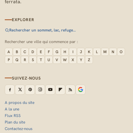
ferrata.
EXPLORER
Rechercher un sommet, lac, refuge…
Rechercher une ville qui commence par :
A
B
C
D
E
F
G
H
I
J
K
L
M
N
O
P
Q
R
S
T
U
V
W
X
Y
Z
SUIVEZ-NOUS
A propos du site
A la une
Flux RSS
Plan du site
Contactez-nous