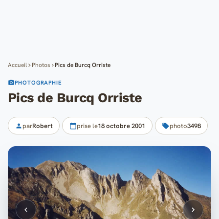
Cartes
Blog
Mon compte
Accueil
Photos
Pics de Burcq Orriste
PHOTOGRAPHIE
Pics de Burcq Orriste
par
Robert
prise le
18 octobre 2001
photo
3498