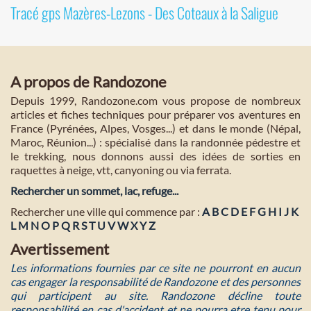
Tracé gps Mazères-Lezons - Des Coteaux à la Saligue
A propos de Randozone
Depuis 1999, Randozone.com vous propose de nombreux
articles et fiches techniques pour préparer vos aventures en
France (Pyrénées, Alpes, Vosges...) et dans le monde (Népal,
Maroc, Réunion...) : spécialisé dans la randonnée pédestre et
le trekking, nous donnons aussi des idées de sorties en
raquettes à neige, vtt, canyoning ou via ferrata.
Rechercher un sommet, lac, refuge...
Rechercher une ville qui commence par :
A
B
C
D
E
F
G
H
I
J
K
L
M
N
O
P
Q
R
S
T
U
V
W
X
Y
Z
Avertissement
Les informations fournies par ce site ne pourront en aucun
cas engager la responsabilité de Randozone et des personnes
qui participent au site. Randozone décline toute
responsabilité en cas d'accident et ne pourra etre tenu pour