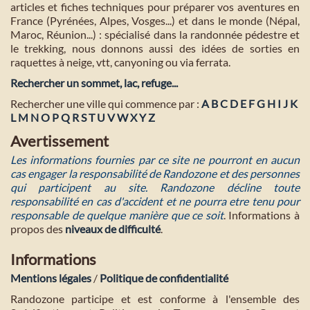
articles et fiches techniques pour préparer vos aventures en
France (Pyrénées, Alpes, Vosges...) et dans le monde (Népal,
Maroc, Réunion...) : spécialisé dans la randonnée pédestre et
le trekking, nous donnons aussi des idées de sorties en
raquettes à neige, vtt, canyoning ou via ferrata.
Rechercher un sommet, lac, refuge...
Rechercher une ville qui commence par :
A
B
C
D
E
F
G
H
I
J
K
L
M
N
O
P
Q
R
S
T
U
V
W
X
Y
Z
Avertissement
Les informations fournies par ce site ne pourront en aucun
cas engager la responsabilité de Randozone et des personnes
qui participent au site. Randozone décline toute
responsabilité en cas d'accident et ne pourra etre tenu pour
responsable de quelque manière que ce soit
. Informations à
propos des
niveaux de difficulté
.
Informations
Mentions légales
/
Politique de confidentialité
Randozone participe et est conforme à l'ensemble des