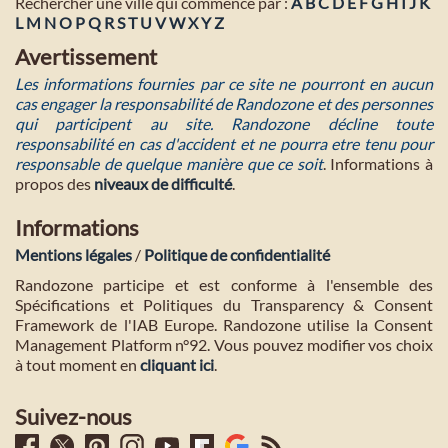
Rechercher une ville qui commence par :
A
B
C
D
E
F
G
H
I
J
K
L
M
N
O
P
Q
R
S
T
U
V
W
X
Y
Z
Avertissement
Les informations fournies par ce site ne pourront en aucun
cas engager la responsabilité de Randozone et des personnes
qui participent au site. Randozone décline toute
responsabilité en cas d'accident et ne pourra etre tenu pour
responsable de quelque manière que ce soit
. Informations à
propos des
niveaux de difficulté
.
Informations
Mentions légales
/
Politique de confidentialité
Randozone participe et est conforme à l'ensemble des
Spécifications et Politiques du Transparency & Consent
Framework de l'IAB Europe. Randozone utilise la Consent
Management Platform n°92. Vous pouvez modifier vos choix
à tout moment en
cliquant ici
.
Suivez-nous