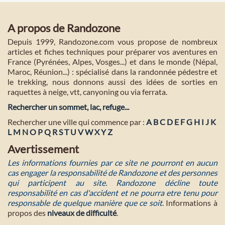
A propos de Randozone
Depuis 1999, Randozone.com vous propose de nombreux
articles et fiches techniques pour préparer vos aventures en
France (Pyrénées, Alpes, Vosges...) et dans le monde (Népal,
Maroc, Réunion...) : spécialisé dans la randonnée pédestre et
le trekking, nous donnons aussi des idées de sorties en
raquettes à neige, vtt, canyoning ou via ferrata.
Rechercher un sommet, lac, refuge...
Rechercher une ville qui commence par :
A
B
C
D
E
F
G
H
I
J
K
L
M
N
O
P
Q
R
S
T
U
V
W
X
Y
Z
Avertissement
Les informations fournies par ce site ne pourront en aucun
cas engager la responsabilité de Randozone et des personnes
qui participent au site. Randozone décline toute
responsabilité en cas d'accident et ne pourra etre tenu pour
responsable de quelque manière que ce soit
. Informations à
propos des
niveaux de difficulté
.