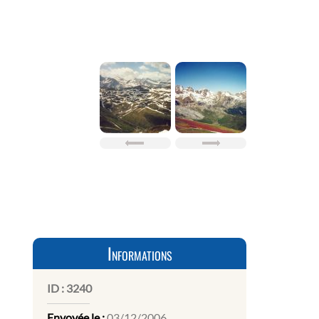
Informations
ID :
3240
Envoyée le :
03/12/2006