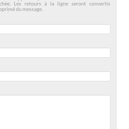
chée. Les retours à la ligne seront convertis
pprimé du message.