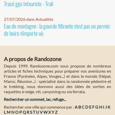
Tracé gps Intxuriste - Trail
27/07/2026 dans Actualités
Eau de montagne : la gourde filtrante n'est pas un permis
de boire n'importe où
A propos de Randozone
Depuis 1999, Randozone.com vous propose de nombreux
articles et fiches techniques pour préparer vos aventures en
France (Pyrénées, Alpes, Vosges...) et dans le monde (Népal,
Maroc, Réunion...) : spécialisé dans la randonnée pédestre et
le trekking, nous donnons aussi des idées de sorties en
raquettes à neige, vtt, canyoning ou via ferrata.
Rechercher un sommet, lac, refuge...
Rechercher une ville qui commence par :
A
B
C
D
E
F
G
H
I
J
K
L
M
N
O
P
Q
R
S
T
U
V
W
X
Y
Z