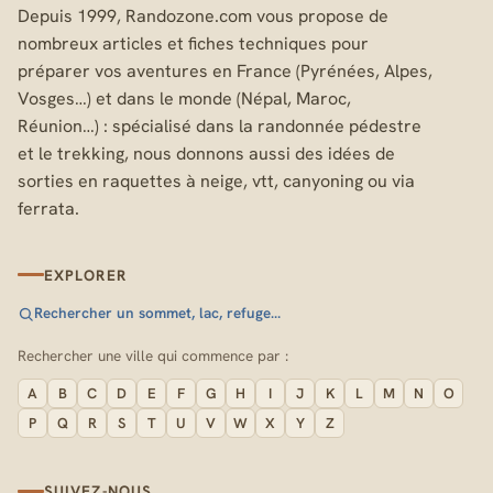
Depuis 1999, Randozone.com vous propose de
nombreux articles et fiches techniques pour
préparer vos aventures en France (Pyrénées, Alpes,
Vosges…) et dans le monde (Népal, Maroc,
Réunion…) : spécialisé dans la randonnée pédestre
et le trekking, nous donnons aussi des idées de
sorties en raquettes à neige, vtt, canyoning ou via
ferrata.
EXPLORER
Rechercher un sommet, lac, refuge…
Rechercher une ville qui commence par :
A
B
C
D
E
F
G
H
I
J
K
L
M
N
O
P
Q
R
S
T
U
V
W
X
Y
Z
SUIVEZ-NOUS