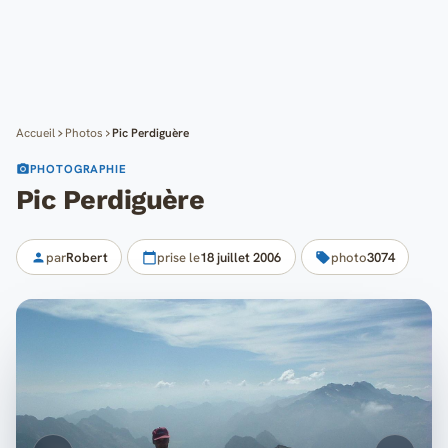
Cartes
Blog
Mon compte
Accueil
Photos
Pic Perdiguère
PHOTOGRAPHIE
Pic Perdiguère
par
Robert
prise le
18 juillet 2006
photo
3074