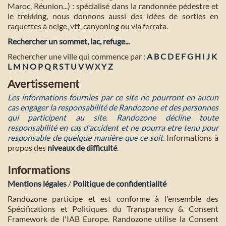
Maroc, Réunion...) : spécialisé dans la randonnée pédestre et
le trekking, nous donnons aussi des idées de sorties en
raquettes à neige, vtt, canyoning ou via ferrata.
Rechercher un sommet, lac, refuge...
Rechercher une ville qui commence par :
A
B
C
D
E
F
G
H
I
J
K
L
M
N
O
P
Q
R
S
T
U
V
W
X
Y
Z
Avertissement
Les informations fournies par ce site ne pourront en aucun
cas engager la responsabilité de Randozone et des personnes
qui participent au site. Randozone décline toute
responsabilité en cas d'accident et ne pourra etre tenu pour
responsable de quelque manière que ce soit
. Informations à
propos des
niveaux de difficulté
.
Informations
Mentions légales
/
Politique de confidentialité
Randozone participe et est conforme à l'ensemble des
Spécifications et Politiques du Transparency & Consent
Framework de l'IAB Europe. Randozone utilise la Consent