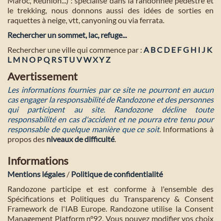
Maroc, Réunion...) : spécialisé dans la randonnée pédestre et
le trekking, nous donnons aussi des idées de sorties en
raquettes à neige, vtt, canyoning ou via ferrata.
Rechercher un sommet, lac, refuge...
Rechercher une ville qui commence par :
A
B
C
D
E
F
G
H
I
J
K
L
M
N
O
P
Q
R
S
T
U
V
W
X
Y
Z
Avertissement
Les informations fournies par ce site ne pourront en aucun
cas engager la responsabilité de Randozone et des personnes
qui participent au site. Randozone décline toute
responsabilité en cas d'accident et ne pourra etre tenu pour
responsable de quelque manière que ce soit
. Informations à
propos des
niveaux de difficulté
.
Informations
Mentions légales
/
Politique de confidentialité
Randozone participe et est conforme à l'ensemble des
Spécifications et Politiques du Transparency & Consent
Framework de l'IAB Europe. Randozone utilise la Consent
Management Platform n°92. Vous pouvez modifier vos choix