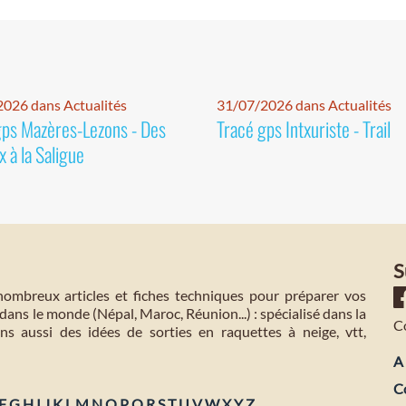
026 dans Actualités
31/07/2026 dans Actualités
gps Mazères-Lezons - Des
Tracé gps Intxuriste - Trail
 à la Saligue
S
mbreux articles et fiches techniques pour préparer vos
dans le monde (Népal, Maroc, Réunion...) : spécialisé dans la
C
s aussi des idées de sorties en raquettes à neige, vtt,
A 
C
F
G
H
I
J
K
L
M
N
O
P
Q
R
S
T
U
V
W
X
Y
Z