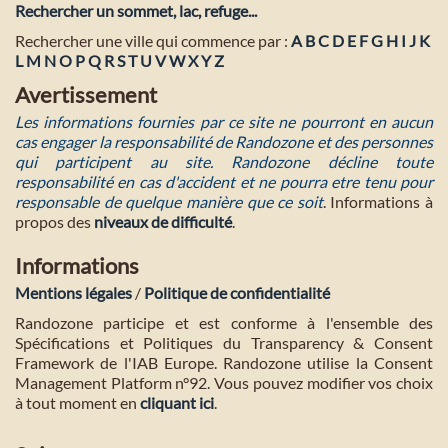
Rechercher un sommet, lac, refuge...
Rechercher une ville qui commence par :
A
B
C
D
E
F
G
H
I
J
K
L
M
N
O
P
Q
R
S
T
U
V
W
X
Y
Z
Avertissement
Les informations fournies par ce site ne pourront en aucun
cas engager la responsabilité de Randozone et des personnes
qui participent au site. Randozone décline toute
responsabilité en cas d'accident et ne pourra etre tenu pour
responsable de quelque manière que ce soit
. Informations à
propos des
niveaux de difficulté
.
Informations
Mentions légales
/
Politique de confidentialité
Randozone participe et est conforme à l'ensemble des
Spécifications et Politiques du Transparency & Consent
Framework de l'IAB Europe. Randozone utilise la Consent
Management Platform n°92. Vous pouvez modifier vos choix
à tout moment en
cliquant ici
.