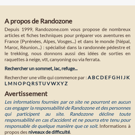
A propos de Randozone
Depuis 1999, Randozone.com vous propose de nombreux
articles et fiches techniques pour préparer vos aventures en
France (Pyrénées, Alpes, Vosges...) et dans le monde (Népal,
Maroc, Réunion...) : spécialisé dans la randonnée pédestre et
le trekking, nous donnons aussi des idées de sorties en
raquettes à neige, vtt, canyoning ou via ferrata.
Rechercher un sommet, lac, refuge...
Rechercher une ville qui commence par :
A
B
C
D
E
F
G
H
I
J
K
L
M
N
O
P
Q
R
S
T
U
V
W
X
Y
Z
Avertissement
Les informations fournies par ce site ne pourront en aucun
cas engager la responsabilité de Randozone et des personnes
qui participent au site. Randozone décline toute
responsabilité en cas d'accident et ne pourra etre tenu pour
responsable de quelque manière que ce soit
. Informations à
propos des
niveaux de difficulté
.