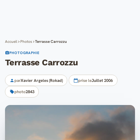
Cartes
Blog
Mon compte
Accueil
Photos
Terrasse Carrozzu
PHOTOGRAPHIE
Terrasse Carrozzu
par
Xavier Argeles (Rokad)
prise le
Juillet 2006
photo
2843