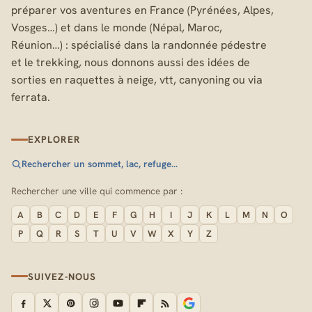
préparer vos aventures en France (Pyrénées, Alpes,
Vosges…) et dans le monde (Népal, Maroc,
Réunion…) : spécialisé dans la randonnée pédestre
et le trekking, nous donnons aussi des idées de
sorties en raquettes à neige, vtt, canyoning ou via
ferrata.
EXPLORER
Rechercher un sommet, lac, refuge…
Rechercher une ville qui commence par :
A
B
C
D
E
F
G
H
I
J
K
L
M
N
O
P
Q
R
S
T
U
V
W
X
Y
Z
SUIVEZ-NOUS