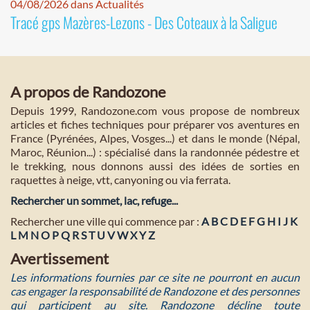
04/08/2026 dans Actualités
Tracé gps Mazères-Lezons - Des Coteaux à la Saligue
A propos de Randozone
Depuis 1999, Randozone.com vous propose de nombreux
articles et fiches techniques pour préparer vos aventures en
France (Pyrénées, Alpes, Vosges...) et dans le monde (Népal,
Maroc, Réunion...) : spécialisé dans la randonnée pédestre et
le trekking, nous donnons aussi des idées de sorties en
raquettes à neige, vtt, canyoning ou via ferrata.
Rechercher un sommet, lac, refuge...
Rechercher une ville qui commence par :
A
B
C
D
E
F
G
H
I
J
K
L
M
N
O
P
Q
R
S
T
U
V
W
X
Y
Z
Avertissement
Les informations fournies par ce site ne pourront en aucun
cas engager la responsabilité de Randozone et des personnes
qui participent au site. Randozone décline toute