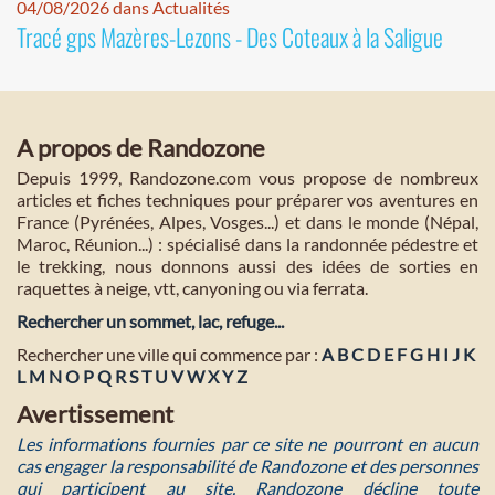
04/08/2026 dans Actualités
Tracé gps Mazères-Lezons - Des Coteaux à la Saligue
A propos de Randozone
Depuis 1999, Randozone.com vous propose de nombreux
articles et fiches techniques pour préparer vos aventures en
France (Pyrénées, Alpes, Vosges...) et dans le monde (Népal,
Maroc, Réunion...) : spécialisé dans la randonnée pédestre et
le trekking, nous donnons aussi des idées de sorties en
raquettes à neige, vtt, canyoning ou via ferrata.
Rechercher un sommet, lac, refuge...
Rechercher une ville qui commence par :
A
B
C
D
E
F
G
H
I
J
K
L
M
N
O
P
Q
R
S
T
U
V
W
X
Y
Z
Avertissement
Les informations fournies par ce site ne pourront en aucun
cas engager la responsabilité de Randozone et des personnes
qui participent au site. Randozone décline toute