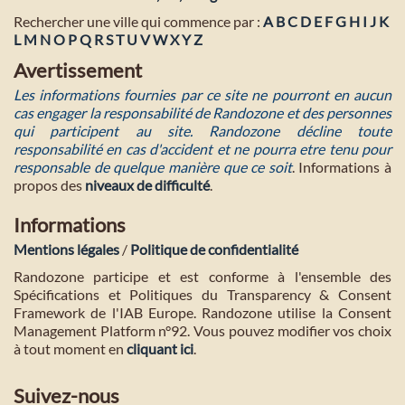
Rechercher une ville qui commence par :
A
B
C
D
E
F
G
H
I
J
K
L
M
N
O
P
Q
R
S
T
U
V
W
X
Y
Z
Avertissement
Les informations fournies par ce site ne pourront en aucun
cas engager la responsabilité de Randozone et des personnes
qui participent au site. Randozone décline toute
responsabilité en cas d'accident et ne pourra etre tenu pour
responsable de quelque manière que ce soit
. Informations à
propos des
niveaux de difficulté
.
Informations
Mentions légales
/
Politique de confidentialité
Randozone participe et est conforme à l'ensemble des
Spécifications et Politiques du Transparency & Consent
Framework de l'IAB Europe. Randozone utilise la Consent
Management Platform n°92. Vous pouvez modifier vos choix
à tout moment en
cliquant ici
.
Suivez-nous