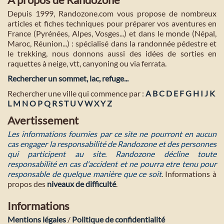
Depuis 1999, Randozone.com vous propose de nombreux
articles et fiches techniques pour préparer vos aventures en
France (Pyrénées, Alpes, Vosges...) et dans le monde (Népal,
Maroc, Réunion...) : spécialisé dans la randonnée pédestre et
le trekking, nous donnons aussi des idées de sorties en
raquettes à neige, vtt, canyoning ou via ferrata.
Rechercher un sommet, lac, refuge...
Rechercher une ville qui commence par :
A
B
C
D
E
F
G
H
I
J
K
L
M
N
O
P
Q
R
S
T
U
V
W
X
Y
Z
Avertissement
Les informations fournies par ce site ne pourront en aucun
cas engager la responsabilité de Randozone et des personnes
qui participent au site. Randozone décline toute
responsabilité en cas d'accident et ne pourra etre tenu pour
responsable de quelque manière que ce soit
. Informations à
propos des
niveaux de difficulté
.
Informations
Mentions légales
/
Politique de confidentialité