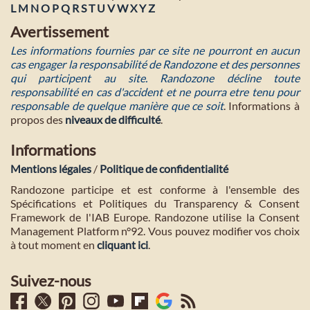
L
M
N
O
P
Q
R
S
T
U
V
W
X
Y
Z
Avertissement
Les informations fournies par ce site ne pourront en aucun
cas engager la responsabilité de Randozone et des personnes
qui participent au site. Randozone décline toute
responsabilité en cas d'accident et ne pourra etre tenu pour
responsable de quelque manière que ce soit
. Informations à
propos des
niveaux de difficulté
.
Informations
Mentions légales
/
Politique de confidentialité
Randozone participe et est conforme à l'ensemble des
Spécifications et Politiques du Transparency & Consent
Framework de l'IAB Europe. Randozone utilise la Consent
Management Platform n°92. Vous pouvez modifier vos choix
à tout moment en
cliquant ici
.
Suivez-nous