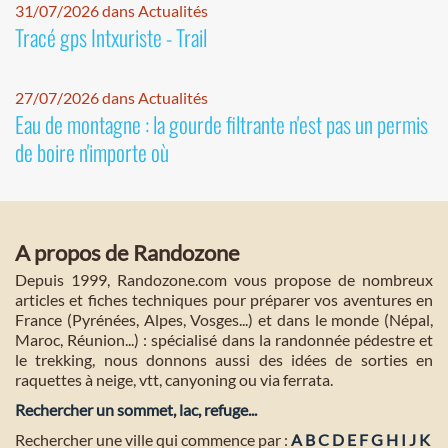
31/07/2026 dans Actualités
Tracé gps Intxuriste - Trail
27/07/2026 dans Actualités
Eau de montagne : la gourde filtrante n'est pas un permis
de boire n'importe où
A propos de Randozone
Depuis 1999, Randozone.com vous propose de nombreux
articles et fiches techniques pour préparer vos aventures en
France (Pyrénées, Alpes, Vosges...) et dans le monde (Népal,
Maroc, Réunion...) : spécialisé dans la randonnée pédestre et
le trekking, nous donnons aussi des idées de sorties en
raquettes à neige, vtt, canyoning ou via ferrata.
Rechercher un sommet, lac, refuge...
Rechercher une ville qui commence par :
A
B
C
D
E
F
G
H
I
J
K