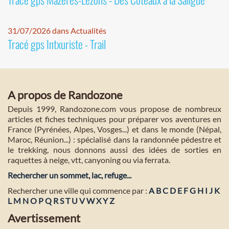
31/07/2026 dans Actualités
Tracé gps Intxuriste - Trail
A propos de Randozone
Depuis 1999, Randozone.com vous propose de nombreux
articles et fiches techniques pour préparer vos aventures en
France (Pyrénées, Alpes, Vosges...) et dans le monde (Népal,
Maroc, Réunion...) : spécialisé dans la randonnée pédestre et
le trekking, nous donnons aussi des idées de sorties en
raquettes à neige, vtt, canyoning ou via ferrata.
Rechercher un sommet, lac, refuge...
Rechercher une ville qui commence par :
A
B
C
D
E
F
G
H
I
J
K
L
M
N
O
P
Q
R
S
T
U
V
W
X
Y
Z
Avertissement